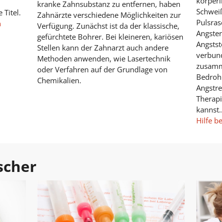
körper
kranke Zahnsubstanz zu entfernen, haben
Schweiß
 Titel.
Zahnärzte verschiedene Möglichkeiten zur
Pulsra
n
Verfügung. Zunächst ist da der klassische,
Angster
gefürchtete Bohrer. Bei kleineren, kariösen
Angsts
Stellen kann der Zahnarzt auch andere
verbun
Methoden anwenden, wie Lasertechnik
zusamme
oder Verfahren auf der Grundlage von
Bedrohu
Chemikalien.
Angstre
Therapi
kannst
Hilfe b
scher