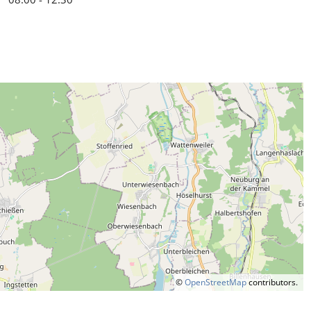
©
OpenStreetMap
contributors.