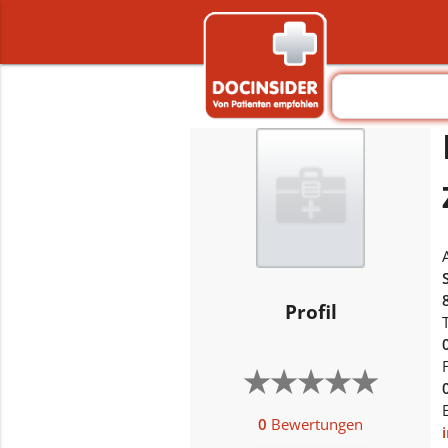
Profil
★
★
★
★
★
★
★
★
★
★
0
Bewertungen