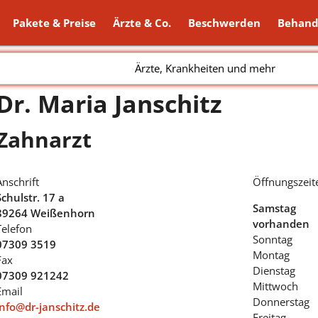
Pakete & Preise
Ärzte & Co.
Beschwerden
Behand
Ärzte, Krankheiten und mehr
Dr. Maria Janschitz
Zahnarzt
Anschrift
Öffnungszeit
Schulstr. 17 a
Samstag
89264 Weißenhorn
vorhanden
Telefon
Sonntag
07309 3519
Montag
Fax
Dienstag
07309 921242
Mittwoch
Email
Donnerstag
info@dr-janschitz.de
Freitag