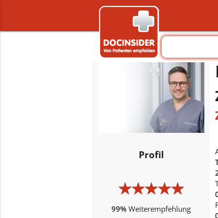
Profil
★
★
★
★
★
★
★
★
★
★
99%
Weiterempfehlung