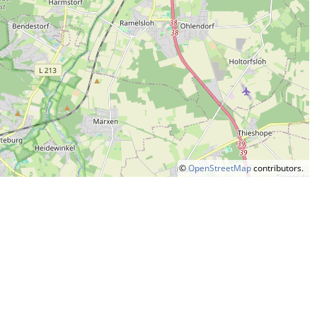
©
OpenStreetMap
contributors.