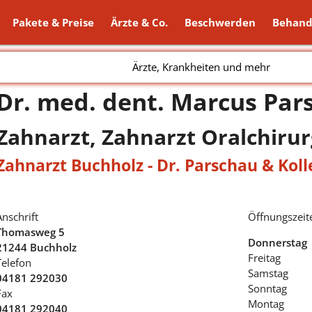
Pakete & Preise
Ärzte & Co.
Beschwerden
Behand
Ärzte, Krankheiten und mehr
Dr. med. dent. Marcus Par
Zahnarzt, Zahnarzt Oralchirur
Zahnarzt Buchholz - Dr. Parschau & Kol
Anschrift
Öffnungszeit
Thomasweg 5
Donnerstag
21244 Buchholz
Freitag
Telefon
Samstag
04181 292030
Sonntag
Fax
Montag
04181 292040