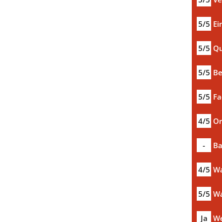
5/5
Ei
5/5
Qu
5/5
Be
5/5
Fa
4/5
Or
-
Ba
4/5
Wa
5/5
Wa
Ja
We