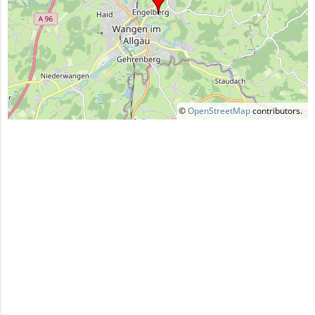
©
OpenStreetMap
contributors.