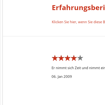
Erfahrungsber
Klicken Sie hier, wenn Sie dies
★
★
★
★
★
★
★
★
★
★
Er nimmt sich Zeit und nimmt ei
06. Jan 2009