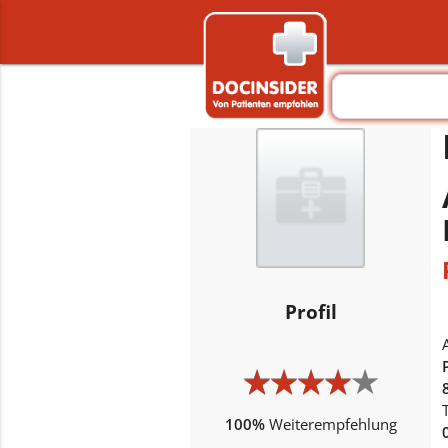
Profil
★
★
★
★
★
★
★
★
★
★
100%
Weiterempfehlung