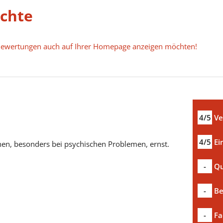
ichte
e Bewertungen auch auf Ihrer Homepage anzeigen möchten!
4/5
Ve
4/5
Ei
nen, besonders bei psychischen Problemen, ernst.
-
Qu
-
Be
-
Fa