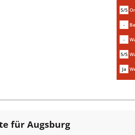
5/5
Or
-
Ba
-
Wa
5/5
Wa
Ja
We
te für Augsburg