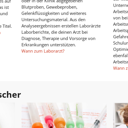
oder in der Klinik abgegebenen
es auf
Unterne
Blutproben, Gewebeproben,
s ist
Arbeits
Gelenkflüssigkeiten und weiteres
 und
von be
Untersuchungsmaterial. Aus den
Arbeits
Analyseergebnissen erstellen Laborärzte
 Titel.
Arbeits
Laborberichte, die deinen Arzt bei
n
Gefahre
Diagnose, Therapie und Vorsorge von
Schulun
Erkrankungen unterstützen.
Optimi
Wann zum Laborarzt?
ebenfal
Arbeits
Wann z
scher