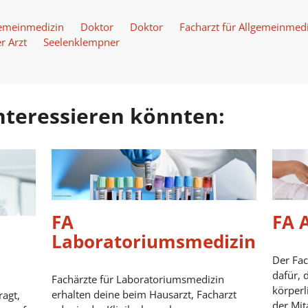
lgemeinmedizin
Doktor
Doktor
Facharzt für Allgemeinmedi
r Arzt
Seelenklempner
 interessieren könnten:
FA
FA 
Laboratoriumsmedizin
Der Fac
dafür, 
Fachärzte für Laboratoriumsmedizin
körperl
erhalten deine beim Hausarzt, Facharzt
ragt,
der Mit