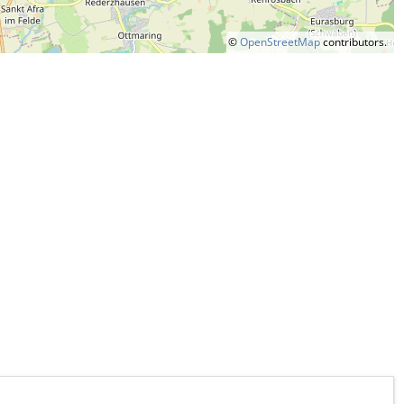
©
OpenStreetMap
contributors.