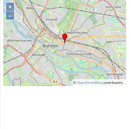
+
–
©
OpenStreetMap
contributors.