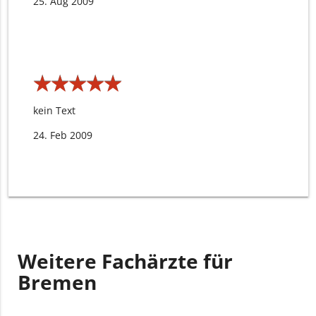
25. Aug 2009
★
★
★
★
★
★
★
★
★
★
kein Text
24. Feb 2009
Weitere Fachärzte für
Bremen