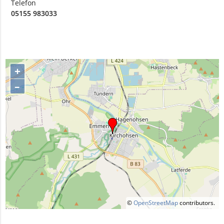
Telefon
05155 983033
+
–
©
OpenStreetMap
contributors.