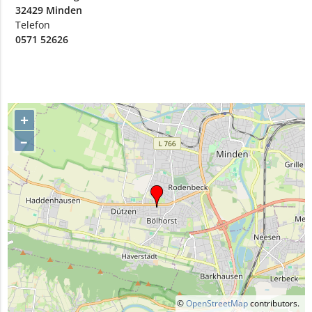
32429 Minden
Telefon
0571 52626
+
–
©
OpenStreetMap
contributors.