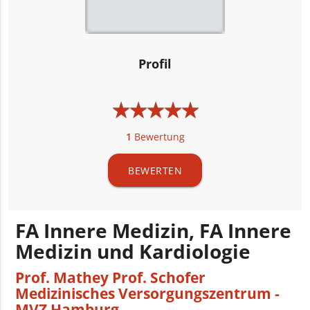
Profil
★
★
★
★
★
★
★
★
★
★
1
Bewertung
BEWERTEN
FA Innere Medizin, FA Innere
Medizin und Kardiologie
Prof. Mathey Prof. Schofer
Medizinisches Versorgungszentrum -
MVZ Hamburg