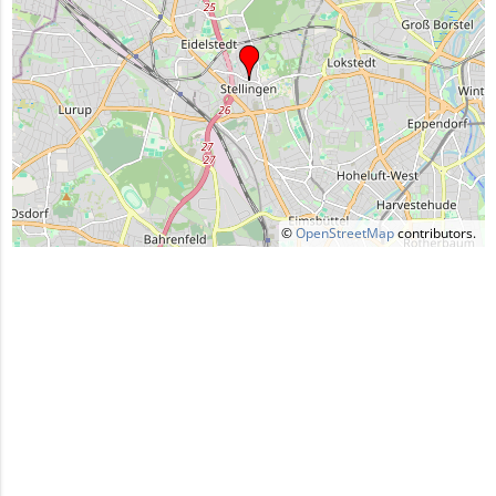
©
OpenStreetMap
contributors.