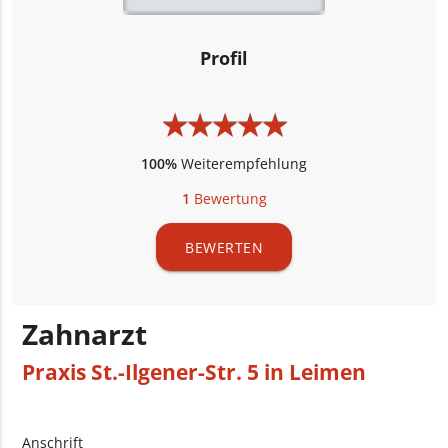
Profil
★
★
★
★
★
★
★
★
★
★
100%
Weiterempfehlung
1
Bewertung
BEWERTEN
Zahnarzt
Praxis St.-Ilgener-Str. 5 in Leimen
Anschrift