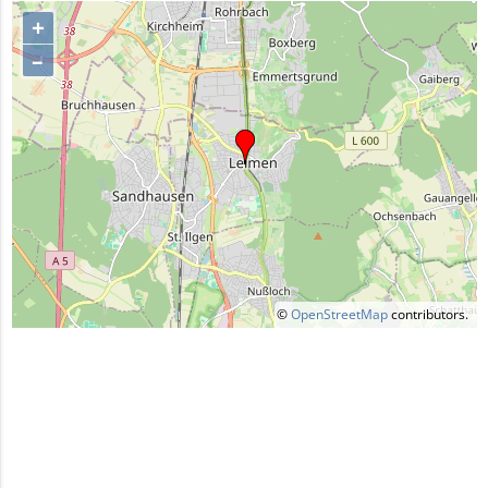
+
–
©
OpenStreetMap
contributors.