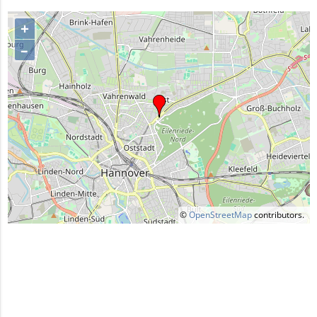
+
–
©
OpenStreetMap
contributors.