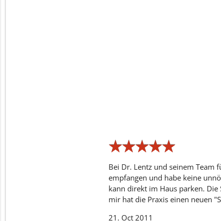
★
★
★
★
★
★
★
★
★
★
Bei Dr. Lentz und seinem Team f
empfangen und habe keine unnöti
kann direkt im Haus parken. Die S
mir hat die Praxis einen neuen "
21. Oct 2011