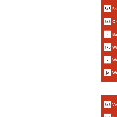
5/5
Fa
5/5
Or
-
Ba
1/5
Wa
-
Wa
Ja
We
5/5
Ve