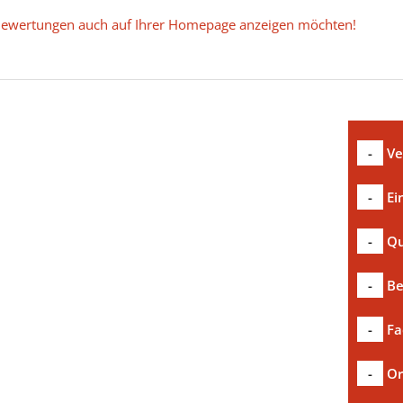
e Bewertungen auch auf Ihrer Homepage anzeigen möchten!
-
Ve
-
Ei
-
Qu
-
Be
-
Fa
-
Or