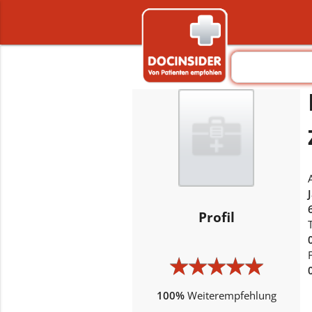
Profil
★
★
★
★
★
★
★
★
★
★
100%
Weiterempfehlung