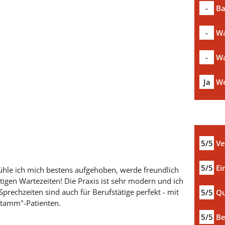
-
Ba
-
Wa
-
Wa
Ja
We
5/5
Ve
5/5
Ei
ühle ich mich bestens aufgehoben, werde freundlich
gen Wartezeiten! Die Praxis ist sehr modern und ich
prechzeiten sind auch für Berufstätige perfekt - mit
5/5
Qu
Stamm"-Patienten.
5/5
Be