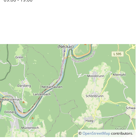
©
OpenStreetMap
contributors.