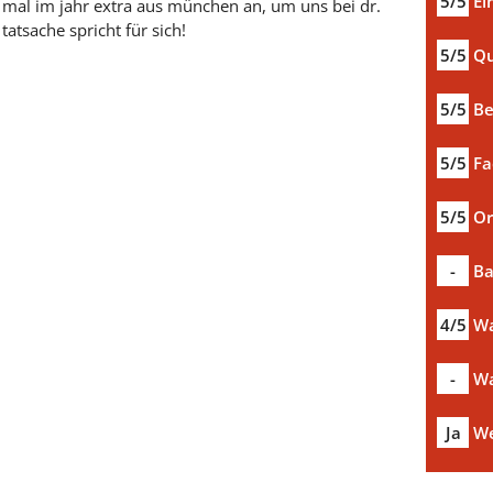
5/5
Ei
i mal im jahr extra aus münchen an, um uns bei dr.
tatsache spricht für sich!
5/5
Qu
5/5
Be
5/5
Fa
5/5
Or
-
Ba
4/5
Wa
-
Wa
Ja
We