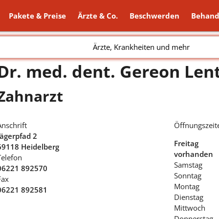
Pakete & Preise
Ärzte & Co.
Beschwerden
Behand
Ärzte, Krankheiten und mehr
Dr. med. dent. Gereon Len
Zahnarzt
Anschrift
Öffnungszeit
Jägerpfad 2
Freitag
69118 Heidelberg
vorhanden
Telefon
Samstag
06221 892570
Sonntag
Fax
Montag
06221 892581
Dienstag
Mittwoch
Donnerstag