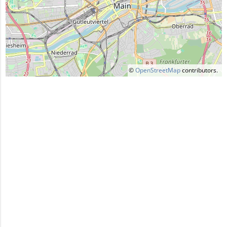
©
OpenStreetMap
contributors.