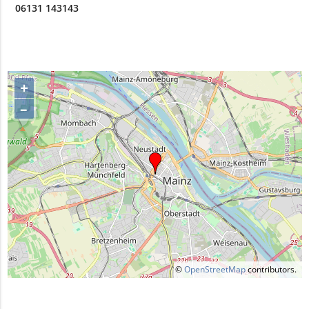
06131 143143
+
–
©
OpenStreetMap
contributors.