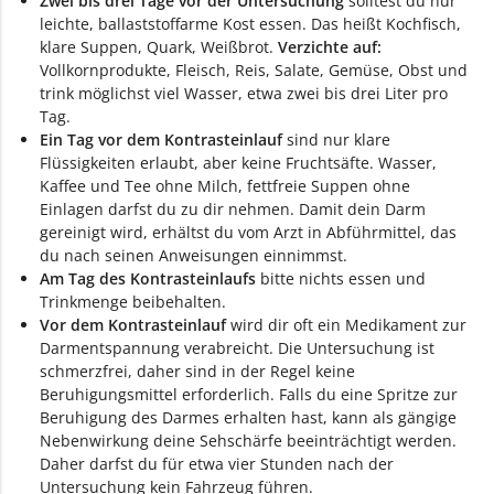
Zwei bis drei Tage vor der Untersuchung
solltest du nur
leichte, ballaststoffarme Kost essen. Das heißt Kochfisch,
klare Suppen, Quark, Weißbrot.
Verzichte auf:
Vollkornprodukte, Fleisch, Reis, Salate, Gemüse, Obst und
trink möglichst viel Wasser, etwa zwei bis drei Liter pro
Tag.
Ein Tag vor dem Kontrasteinlauf
sind nur klare
Flüssigkeiten erlaubt, aber keine Fruchtsäfte. Wasser,
Kaffee und Tee ohne Milch, fettfreie Suppen ohne
Einlagen darfst du zu dir nehmen. Damit dein Darm
gereinigt wird, erhältst du vom Arzt in Abführmittel, das
du nach seinen Anweisungen einnimmst.
Am Tag des Kontrasteinlaufs
bitte nichts essen und
Trinkmenge beibehalten.
Vor dem Kontrasteinlauf
wird dir oft ein Medikament zur
Darmentspannung verabreicht. Die Untersuchung ist
schmerzfrei, daher sind in der Regel keine
Beruhigungsmittel erforderlich. Falls du eine Spritze zur
Beruhigung des Darmes erhalten hast, kann als gängige
Nebenwirkung deine Sehschärfe beeinträchtigt werden.
Daher darfst du für etwa vier Stunden nach der
Untersuchung kein Fahrzeug führen.