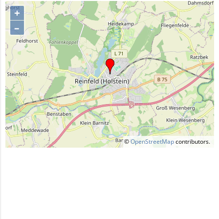
+
–
©
OpenStreetMap
contributors.