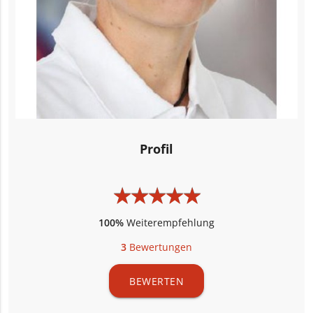
Profil
★
★
★
★
★
★
★
★
★
★
100%
Weiterempfehlung
3
Bewertungen
BEWERTEN