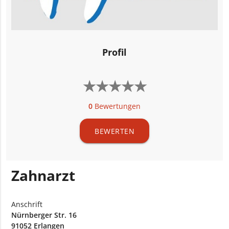
Profil
★
★
★
★
★
★
★
★
★
★
0
Bewertungen
BEWERTEN
Zahnarzt
Anschrift
Nürnberger Str. 16
91052 Erlangen