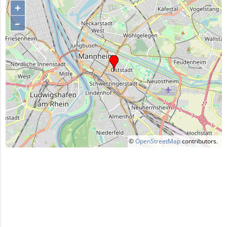
+
–
©
OpenStreetMap
contributors.